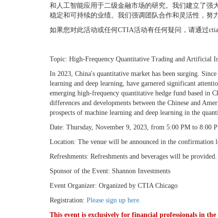
和人工智能应用于二级金融市场的研究。我们建立了强
稳定和可持续的业绩。我们强调团队合作和灵活性，努
如果您对此活动或任何CTIA活动有任何疑问，请通过ctia.chi
Topic: High-Frequency Quantitative Trading and Artificial 
In 2023, China's quantitative market has been surging. Since
learning and deep learning, have garnered significant attenti
emerging high-frequency quantitative hedge fund based in Chi
differences and developments between the Chinese and Americ
prospects of machine learning and deep learning in the quanti
Date: Thursday, November 9, 2023, from 5:00 PM to 8:00 
Location: The venue will be announced in the confirmation le
Refreshments: Refreshments and beverages will be provided.
Sponsor of the Event: Shannon Investments
Event Organizer: Organized by CTIA Chicago
Registration:
Please sign up here.
This event is exclusively for financial professionals in t