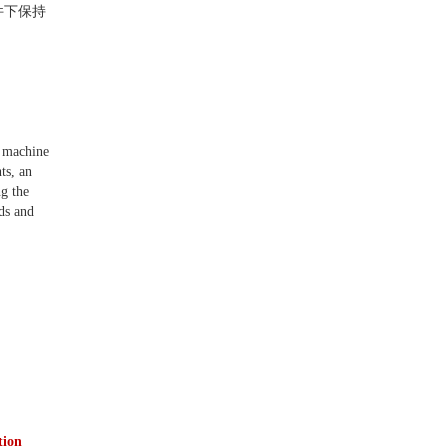
件下保持
y machine
ts, an
ng the
ds and
tion