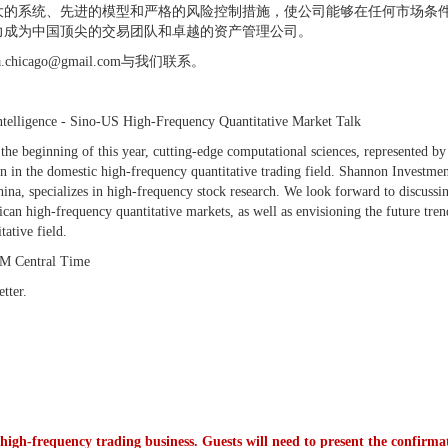
大的系统、先进的模型和严格的风险控制措施，使公司能够在任何市场条
力成为中国顶尖的交易团队和卓越的资产管理公司。
cago@gmail.com与我们联系。
Intelligence - Sino-US High-Frequency Quantitative Market Talk
 the beginning of this year, cutting-edge computational sciences, represented b
on in the domestic high-frequency quantitative trading field. Shannon Investmen
na, specializes in high-frequency stock research. We look forward to discussi
an high-frequency quantitative markets, as well as envisioning the future tren
tative field.
PM Central Time
tter.
he high-frequency trading business. Guests will need to present the confirma